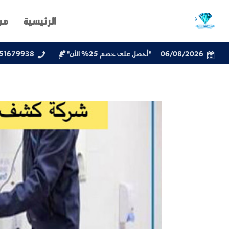
الرئيسية
من
06/08/2026
"أحصل على خصم 25% الأن"
51679938